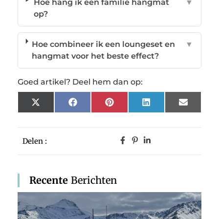
Hoe hang ik een familie hangmat
▼
op?
Hoe combineer ik een loungeset en
▼
hangmat voor het beste effect?
Goed artikel? Deel hem dan op:
X
Facebook
Pinterest
LinkedIn
Email
(Twitter)
Delen :
Recente
Berichten