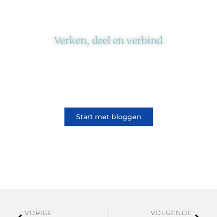
Verken, deel en verbind
Ons platform brengt schrijvers en lezers
samen. Of het nu gaat om meningen of
lifestyle, iedereen kan meedoen. Vertel jouw
verhaal of lees dat van iemand anders.
Start met bloggen
VORIGE
VOLGENDE