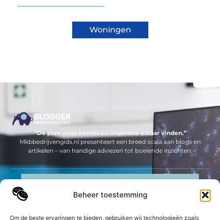
Woningen
“De plek waar kennis en inspiratie elkaar vinden.”
Mkbbedrijvengids.nl presenteert een breed scala aan blogs en
artikelen – van handige adviezen tot boeiende inzichten.
Neem contact met ons op
Beheer toestemming
Sitelinks
Bericht categorie
Om de beste ervaringen te bieden, gebruiken wij technologieën zoals
Geld verdienen op internet: jouw complete gids om online inkomsten te genereren