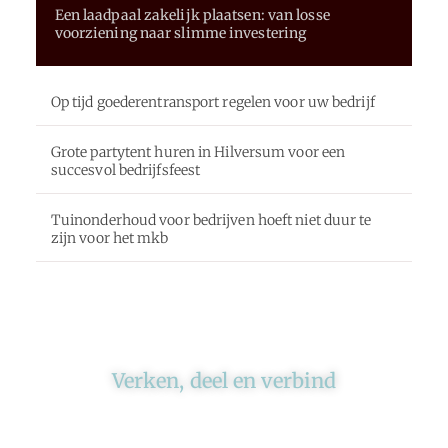
Een laadpaal zakelijk plaatsen: van losse
voorziening naar slimme investering
Op tijd goederentransport regelen voor uw bedrijf
Grote partytent huren in Hilversum voor een
succesvol bedrijfsfeest
Tuinonderhoud voor bedrijven hoeft niet duur te
zijn voor het mkb
Verken, deel en verbind
Ons platform brengt schrijvers en lezers
samen. Of het nu gaat om meningen of