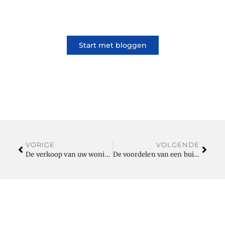
lifestyle, iedereen kan meedoen. Vertel jouw
verhaal of lees dat van iemand anders.
Start met bloggen
VORIGE
VOLGENDE
De verkoop van uw woning in Amstelveen
De voordelen van een buitenlandse stage