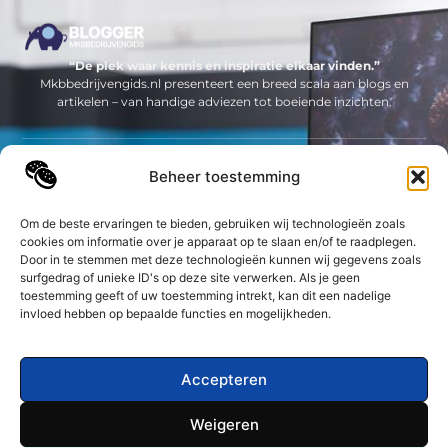
“De plek waar kennis en inspiratie elkaar vinden.”
Mkbbedrijvengids.nl presenteert een breed scala aan blogs en
artikelen – van handige adviezen tot boeiende inzichten.
Neem contact met ons op
Beheer toestemming
Sitelinks
Om de beste ervaringen te bieden, gebruiken wij technologieën zoals
Bericht categorie
cookies om informatie over je apparaat op te slaan en/of te raadplegen.
Geld verdienen op internet: jouw complete gids om online inkomsten te genereren
Door in te stemmen met deze technologieën kunnen wij gegevens zoals
surfgedrag of unieke ID's op deze site verwerken. Als je geen
toestemming geeft of uw toestemming intrekt, kan dit een nadelige
De best gelezen stukken op een rij
invloed hebben op bepaalde functies en mogelijkheden.
Een dag uit het leven van een systeembeheerder
Waar moet je op letten bij een Xbox Series controller?
Waarom zou je een tekstschrijver inhuren?
Accepteren
Klasse met mat zwarte inbouwspots
Weigeren
Voor elk evenement een tent
Top