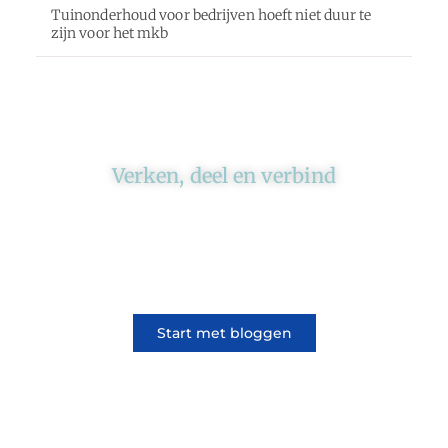
Tuinonderhoud voor bedrijven hoeft niet duur te
zijn voor het mkb
Verken, deel en verbind
Ons platform brengt schrijvers en lezers
samen. Of het nu gaat om meningen of
lifestyle, iedereen kan meedoen. Vertel jouw
verhaal of lees dat van iemand anders.
Start met bloggen