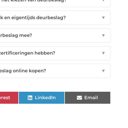
iek en eigentijds deurbeslag?
▼
urbeslag mee?
▼
ertificeringen hebben?
▼
eslag online kopen?
▼
erest
LinkedIn
Email