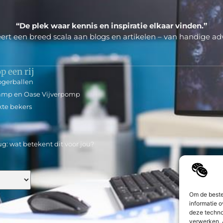
“De plek waar kennis en inspiratie elkaar vinden.”
ert een breed scala aan blogs en artikelen – van handige adv
p een rij
ogerballen
Lamp en Oase Vijverpomp
kte bekers
g: wat betekent dit voor jou?
Om de beste
informatie o
deze techno
verwerken. 