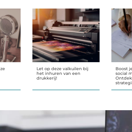
oze
Let op deze valkuilen bij
Boost j
het inhuren van een
social 
drukkerij!
Ontdek
strateg