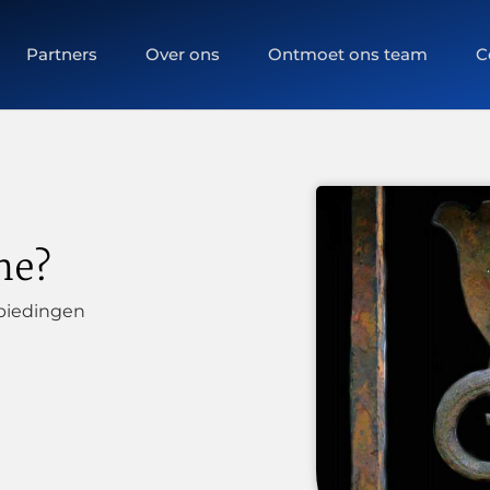
Partners
Over ons
Ontmoet ons team
C
ne?
biedingen