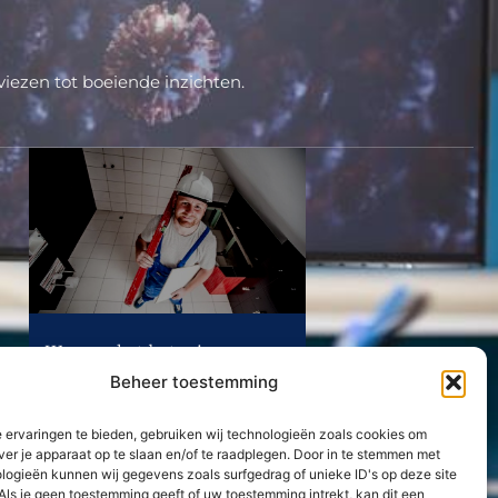
iezen tot boeiende inzichten.
Waarom het beter is een
ervaren kitter in te schakelen
Beheer toestemming
Lees Verder »
 ervaringen te bieden, gebruiken wij technologieën zoals cookies om
ver je apparaat op te slaan en/of te raadplegen. Door in te stemmen met
Neem contact met ons op
logieën kunnen wij gegevens zoals surfgedrag of unieke ID's op deze site
Als je geen toestemming geeft of uw toestemming intrekt, kan dit een