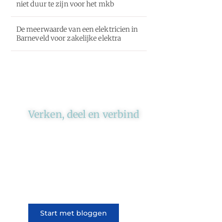
niet duur te zijn voor het mkb
De meerwaarde van een elektricien in
Barneveld voor zakelijke elektra
Verken, deel en verbind
Ons platform brengt schrijvers
en lezers samen. Of het nu gaat
om meningen of lifestyle,
iedereen kan meedoen. Vertel
jouw verhaal of lees dat van
iemand anders.
Start met bloggen