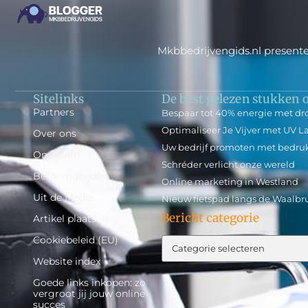
Mkbbedrijvengids.nl presente
Sitelinks
De best gelezen stukken o
Partners
Bespaar tot 40% energie met dr
Optimaliseer Je Vijver met UV 
Over ons
Uw bedrijf promoten met bedru
Ons team
Schréder verlicht onze wereld
Beroemdheden
Online marketing in Westland
Uit de Media
Nieuw fietspad langs de Waalbru
Bericht categorie
Artikel plaatsen
Cookiebeleid (EU)
Website index
Goede links inkopen: zo
vergroot jij jouw online
succes