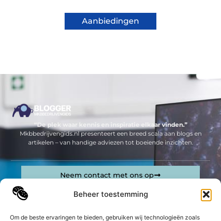
Aanbiedingen
“De plek waar kennis en inspiratie elkaar vinden.”
Mkbbedrijvengids.nl presenteert een breed scala aan blogs en
artikelen – van handige adviezen tot boeiende inzichten.
Neem contact met ons op
Sitelinks
Beheer toestemming
Bericht categorie
Geld verdienen op internet: jouw complete gids om online inkomsten te genereren
Om de beste ervaringen te bieden, gebruiken wij technologieën zoals