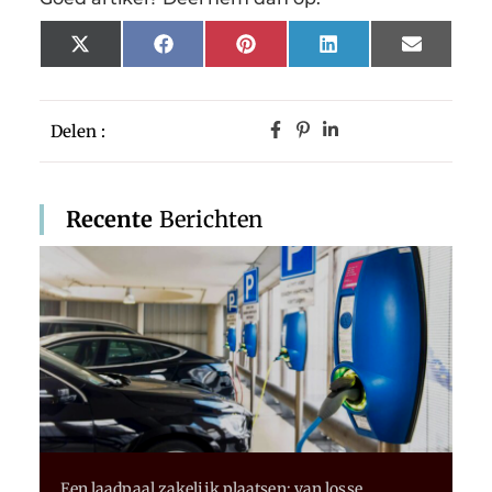
X
Facebook
Pinterest
LinkedIn
Email
(Twitter)
Delen :
Recente
Berichten
Een laadpaal zakelijk plaatsen: van losse