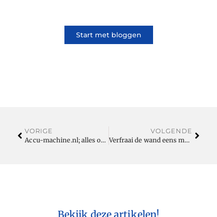
verhaal of lees dat van iemand anders.
Start met bloggen
VORIGE
VOLGENDE
Accu-machine.nl; alles op het gebied van laden
Verfraai de wand eens met de Kunsthaag Jungle Wandmat
Bekijk deze artikelen!