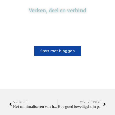
Verken, deel en verbind
Ons platform brengt schrijvers en lezers
samen. Of het nu gaat om meningen of
lifestyle, iedereen kan meedoen. Vertel jouw
verhaal of lees dat van iemand anders.
Start met bloggen
VORIGE
VOLGENDE
Het minimaliseren van het probleem
Hoe goed beveiligd zijn parkeerplaatsen?