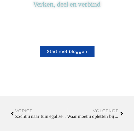
Verken, deel en verbind
Ons platform brengt schrijvers en lezers
samen. Of het nu gaat om meningen of
lifestyle, iedereen kan meedoen. Vertel jouw
verhaal of lees dat van iemand anders.
Start met bloggen
VORIGE
VOLGENDE
Zocht u naar tuin egaliseren prijs?
Waar moet u opletten bij de keuze voor een borstvergroting?