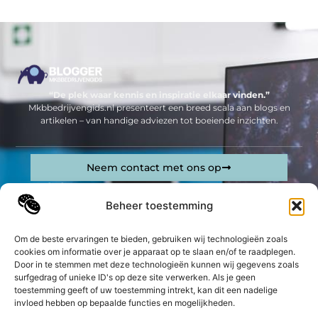
“De plek waar kennis en inspiratie elkaar vinden.”
Mkbbedrijvengids.nl presenteert een breed scala aan blogs en
artikelen – van handige adviezen tot boeiende inzichten.
Neem contact met ons op
Sitelinks
Beheer toestemming
Bericht categorie
Geld verdienen op internet: jouw complete gids om online inkomsten te genereren
Om de beste ervaringen te bieden, gebruiken wij technologieën zoals
cookies om informatie over je apparaat op te slaan en/of te raadplegen.
De best gelezen stukken op een rij
Door in te stemmen met deze technologieën kunnen wij gegevens zoals
Waarom een Haagse slotenmaker inhuren?
surfgedrag of unieke ID's op deze site verwerken. Als je geen
toestemming geeft of uw toestemming intrekt, kan dit een nadelige
Verloskundigen: Een krachtige en essentiële rol in de
gezondheidszorg
invloed hebben op bepaalde functies en mogelijkheden.