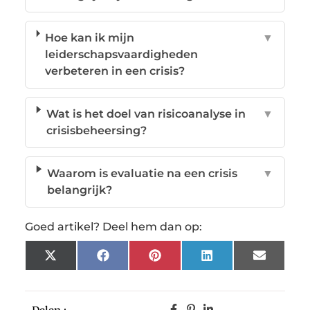
Hoe kan ik mijn
▼
leiderschapsvaardigheden
verbeteren in een crisis?
Wat is het doel van risicoanalyse in
▼
crisisbeheersing?
Waarom is evaluatie na een crisis
▼
belangrijk?
Goed artikel? Deel hem dan op:
X
Facebook
Pinterest
LinkedIn
Email
(Twitter)