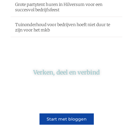
Grote partytent huren in Hilversum voor een
succesvol bedrijfsfeest
Tuinonderhoud voor bedrijven hoeft niet duur te
zijn voor het mkb
Verken, deel en verbind
Ons platform brengt schrijvers en lezers
samen. Of het nu gaat om meningen of
lifestyle, iedereen kan meedoen. Vertel jouw
verhaal of lees dat van iemand anders.
Start met bloggen