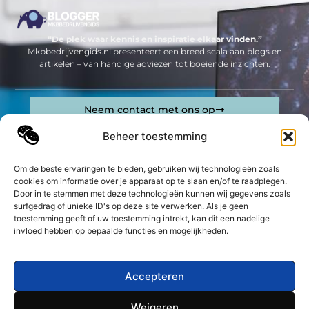
“De plek waar kennis en inspiratie elkaar vinden.”
Mkbbedrijvengids.nl presenteert een breed scala aan blogs en
artikelen – van handige adviezen tot boeiende inzichten.
Neem contact met ons op
Sitelinks
Beheer toestemming
Bericht categorie
Geld verdienen op internet: jouw complete gids om online inkomsten te genereren
Om de beste ervaringen te bieden, gebruiken wij technologieën zoals
cookies om informatie over je apparaat op te slaan en/of te raadplegen.
Door in te stemmen met deze technologieën kunnen wij gegevens zoals
De best gelezen stukken op een rij
surfgedrag of unieke ID's op deze site verwerken. Als je geen
Welke streaming bedrijven zijn het meest interessant?
toestemming geeft of uw toestemming intrekt, kan dit een nadelige
Voordelige en duurzame keuzes bij een deuren outlet
invloed hebben op bepaalde functies en mogelijkheden.
Ontdek de Betoverende Stad Dordrecht en haar
Laatste Nieuws
Accepteren
Stressvrij Verhuizen in Hilversum met Een
Verhuisbedrijf
Weigeren
verzorgd design stucwerk van uitmuntende kwaliteit