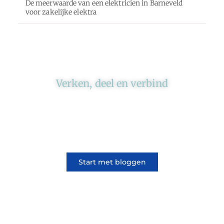
De meerwaarde van een elektricien in Barneveld
voor zakelijke elektra
Verken, deel en verbind
Ons platform brengt schrijvers en lezers
samen. Of het nu gaat om meningen of
lifestyle, iedereen kan meedoen. Vertel jouw
verhaal of lees dat van iemand anders.
Start met bloggen