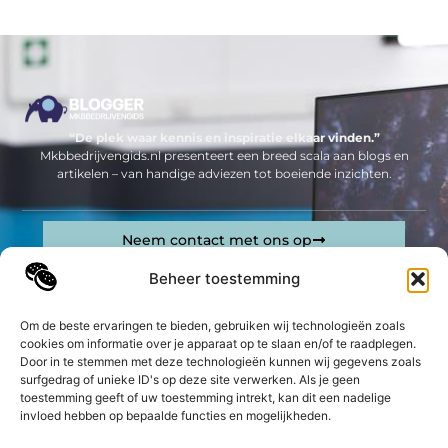
“De plek waar kennis en inspiratie elkaar vinden.”
Mkbbedrijvengids.nl presenteert een breed scala aan blogs en
artikelen – van handige adviezen tot boeiende inzichten.
Neem contact met ons op
Sitelinks
Beheer toestemming
Bericht categorie
Geld verdienen op internet: jouw complete gids om online inkomsten te genereren
Om de beste ervaringen te bieden, gebruiken wij technologieën zoals
cookies om informatie over je apparaat op te slaan en/of te raadplegen.
Door in te stemmen met deze technologieën kunnen wij gegevens zoals
De best gelezen stukken op een rij
surfgedrag of unieke ID's op deze site verwerken. Als je geen
Hoe gebruik je een opslagruimte zo efficiënt mogelijk?
toestemming geeft of uw toestemming intrekt, kan dit een nadelige
Bezetting BHV tijdens coronacrisis
invloed hebben op bepaalde functies en mogelijkheden.
Boot huren Friesland