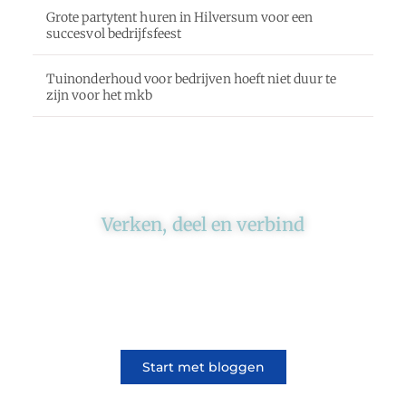
Grote partytent huren in Hilversum voor een
succesvol bedrijfsfeest
Tuinonderhoud voor bedrijven hoeft niet duur te
zijn voor het mkb
Verken, deel en verbind
Ons platform brengt schrijvers en lezers
samen. Of het nu gaat om meningen of
lifestyle, iedereen kan meedoen. Vertel jouw
verhaal of lees dat van iemand anders.
Start met bloggen