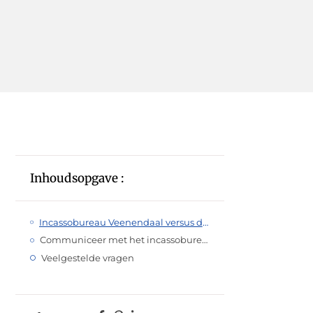
Inhoudsopgave :
Incassobureau Veenendaal versus deurwaarders in Veenendaal
Communiceer met het incassobureau in Veenendaal
Veelgestelde vragen