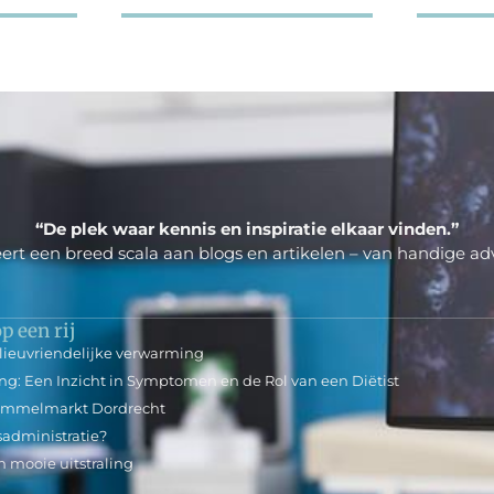
“De plek waar kennis en inspiratie elkaar vinden.”
ert een breed scala aan blogs en artikelen – van handige adv
p een rij
lieuvriendelijke verwarming
ing: Een Inzicht in Symptomen en de Rol van een Diëtist
 Rommelmarkt Dordrecht
sadministratie?
 mooie uitstraling