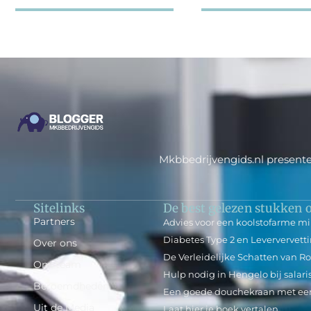
Mkbbedrijvengids.nl presente
Sitelinks
De best gelezen stukken o
Partners
Advies voor een koolstofarme mi
Diabetes Type 2 en Leververvett
Over ons
De Verleidelijke Schatten van
Ons team
Hulp nodig in Hengelo bij salari
Beroemdheden
Een goede douchekraan met een
Uit de Media
Laat hier je boek vertalen