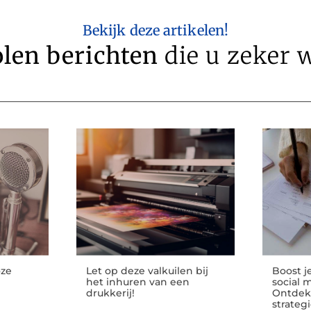
Bekijk deze artikelen!
len berichten
die u zeker w
oze
Let op deze valkuilen bij
Boost j
het inhuren van een
social 
drukkerij!
Ontdek
strateg