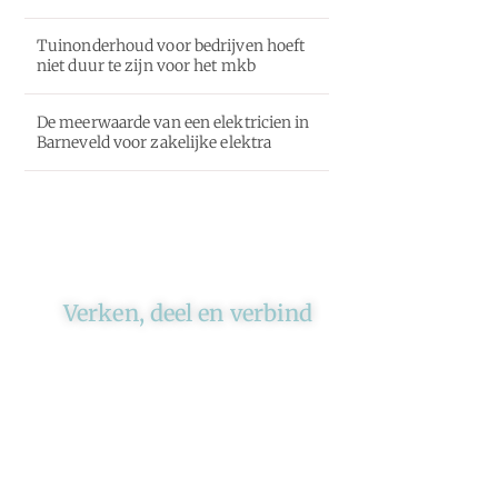
Tuinonderhoud voor bedrijven hoeft
niet duur te zijn voor het mkb
De meerwaarde van een elektricien in
Barneveld voor zakelijke elektra
Verken, deel en verbind
Ons platform brengt schrijvers
en lezers samen. Of het nu gaat
om meningen of lifestyle,
iedereen kan meedoen. Vertel
jouw verhaal of lees dat van
iemand anders.