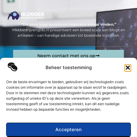
“De plek waar kennis en inspiratie elkaar vinden.”
Mkbbedrijvengids.nl presenteert een breed scala aan blogs en
artikelen – van handige adviezen tot boeiende inzichten.
Neem contact met ons op
Sitelinks
Beheer toestemming
Bericht categorie
Geld verdienen op internet: jouw complete gids om online inkomsten te genereren
Om de beste ervaringen te bieden, gebruiken wij technologieën zoals
cookies om informatie over je apparaat op te slaan en/of te raadplegen.
Door in te stemmen met deze technologieën kunnen wij gegevens zoals
De best gelezen stukken op een rij
surfgedrag of unieke ID's op deze site verwerken. Als je geen
Altijd een nette outfit
toestemming geeft of uw toestemming intrekt, kan dit een nadelige
Een veilige online werkplek creëren
invloed hebben op bepaalde functies en mogelijkheden.
Flexibel een A3 printer inzetten door tijdelijk te printer
huren
Accepteren
Ervaar de ultieme kapperservaring van de kapper in
Hengelo!