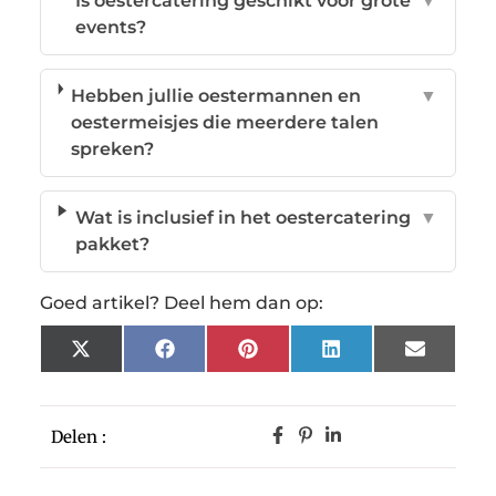
Is oestercatering geschikt voor grote
▼
events?
Hebben jullie oestermannen en
▼
oestermeisjes die meerdere talen
spreken?
Wat is inclusief in het oestercatering
▼
pakket?
Goed artikel? Deel hem dan op:
X
Facebook
Pinterest
LinkedIn
Email
(Twitter)
Delen :