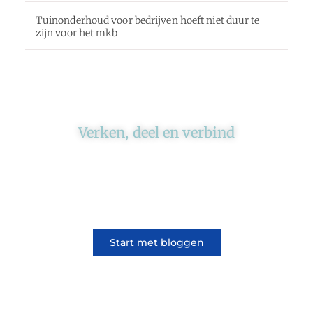
Tuinonderhoud voor bedrijven hoeft niet duur te
zijn voor het mkb
Verken, deel en verbind
Ons platform brengt schrijvers en lezers
samen. Of het nu gaat om meningen of
lifestyle, iedereen kan meedoen. Vertel jouw
verhaal of lees dat van iemand anders.
Start met bloggen