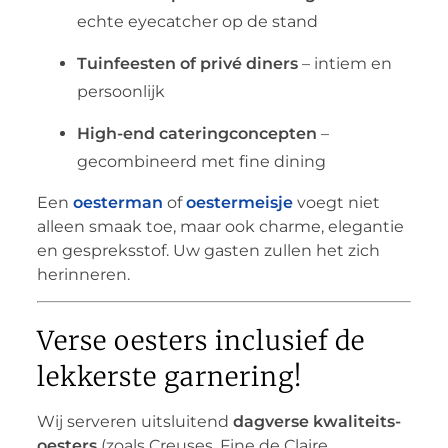
echte eyecatcher op de stand
Tuinfeesten of privé diners
– intiem en
persoonlijk
High-end cateringconcepten
–
gecombineerd met fine dining
Een
oesterman
of
oestermeisje
voegt niet
alleen smaak toe, maar ook charme, elegantie
en gespreksstof. Uw gasten zullen het zich
herinneren.
Verse oesters inclusief de
lekkerste garnering!
Wij serveren uitsluitend
dagverse kwaliteits-
oesters
(zoals Creuses, Fine de Claire,