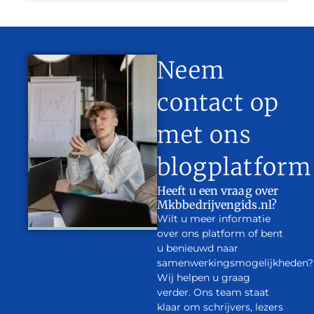
Neem
contact op
met ons
blogplatform
Heeft u een vraag over
Mkbbedrijvengids.nl?
Wilt u meer informatie
over ons platform of bent
u benieuwd naar
samenwerkingsmogelijkheden?
Wij helpen u graag
verder. Ons team staat
klaar om schrijvers, lezers