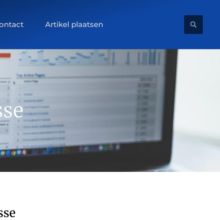
ontact
Artikel plaatsen
sse
sse