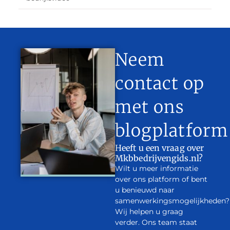
Neem
contact op
met ons
blogplatform
Heeft u een vraag over
Mkbbedrijvengids.nl?
Wilt u meer informatie
over ons platform of bent
u benieuwd naar
samenwerkingsmogelijkheden?
Wij helpen u graag
verder. Ons team staat