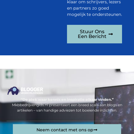
klaar om schrijvers, lezers
en partners zo goed
mogelijk te ondersteunen.
Stuur Ons
Een Bericht
“De plek waar kennis en inspiratie elkaar vinden.”
Mkbbedrijvengids.nl presenteert een breed scala aan blogs en
artikelen – van handige adviezen tot boeiende inzichten.
Neem contact met ons op