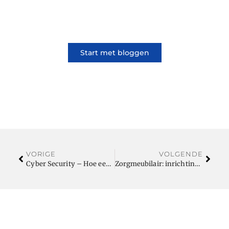
samen. Of het nu gaat om meningen of
lifestyle, iedereen kan meedoen. Vertel jouw
verhaal of lees dat van iemand anders.
Start met bloggen
VORIGE
VOLGENDE
Cyber Security – Hoe een Security Officer en Security Audit bedrijven beschermen
Zorgmeubilair: inrichting van huiskamers in verpleeghuizen voor mensen met dementie