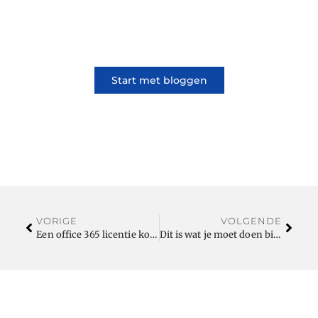
samen. Of het nu gaat om meningen of
lifestyle, iedereen kan meedoen. Vertel jouw
verhaal of lees dat van iemand anders.
Start met bloggen
VORIGE
VOLGENDE
Een office 365 licentie kopen, hoe werkt dat?
Dit is wat je moet doen bij het kiezen van een kerstboom Hilversum