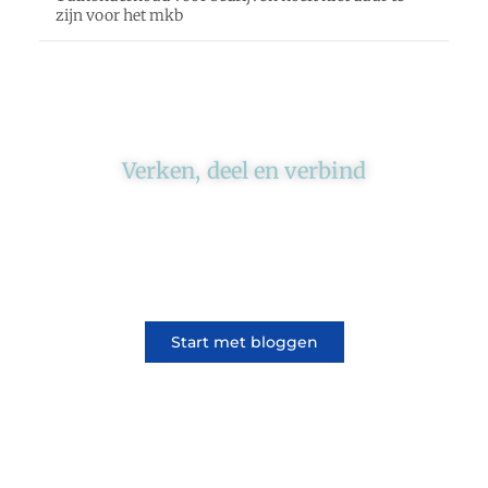
zijn voor het mkb
Verken, deel en verbind
Ons platform brengt schrijvers en lezers
samen. Of het nu gaat om meningen of
lifestyle, iedereen kan meedoen. Vertel jouw
verhaal of lees dat van iemand anders.
Start met bloggen