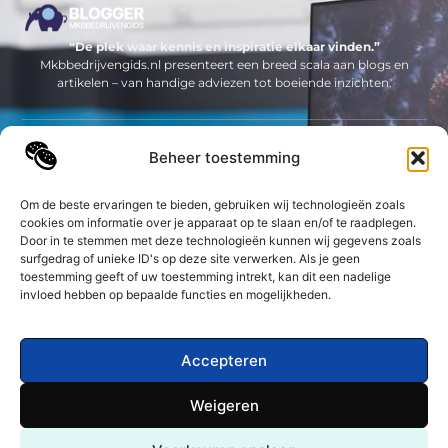
“De plek waar kennis en inspiratie elkaar vinden.”
Mkbbedrijvengids.nl presenteert een breed scala aan blogs en
artikelen – van handige adviezen tot boeiende inzichten.
Neem contact met ons op
Beheer toestemming
Sitelinks
Om de beste ervaringen te bieden, gebruiken wij technologieën zoals
Bericht categorie
cookies om informatie over je apparaat op te slaan en/of te raadplegen.
Geld verdienen op internet: jouw complete gids om online inkomsten te genereren
Door in te stemmen met deze technologieën kunnen wij gegevens zoals
surfgedrag of unieke ID's op deze site verwerken. Als je geen
toestemming geeft of uw toestemming intrekt, kan dit een nadelige
De best gelezen stukken op een rij
invloed hebben op bepaalde functies en mogelijkheden.
Zocht u naar tuin egaliseren prijs?
Wat kan een kindercoach voor jouw kind doen?
Vergaderruimte huren in Arnhem
Accepteren
Motorrijbewijs in Enschede halen?
Weigeren
EEN SNELLE BLIK OP SEO
Top
Allerlei soorten kartonnen labels laten maken