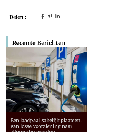
Delen :
Recente
Berichten
Een laadpaal zakelijk plaatsen:
van losse voorziening naar
slimme investering