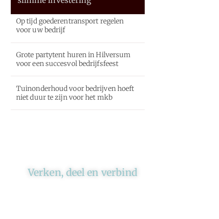
Op tijd goederentransport regelen
voor uw bedrijf
Grote partytent huren in Hilversum
voor een succesvol bedrijfsfeest
Tuinonderhoud voor bedrijven hoeft
niet duur te zijn voor het mkb
Verken, deel en verbind
Ons platform brengt schrijvers
en lezers samen. Of het nu gaat
om meningen of lifestyle,