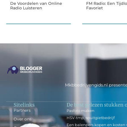
De Voordelen van Online
FM Radio: Een Tijdl
Radio Luisteren
Favoriet
Mkbbedrijvengids.nl presente
Sitelinks
De best gelezen stukken o
Partners
Pasfoto maken
HSV-tmp, spuitgietbedrijf
Over ons
Een balenpers kopen en kosten 