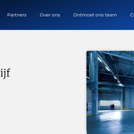
Partners
Over ons
Ontmoet ons team
C
jf