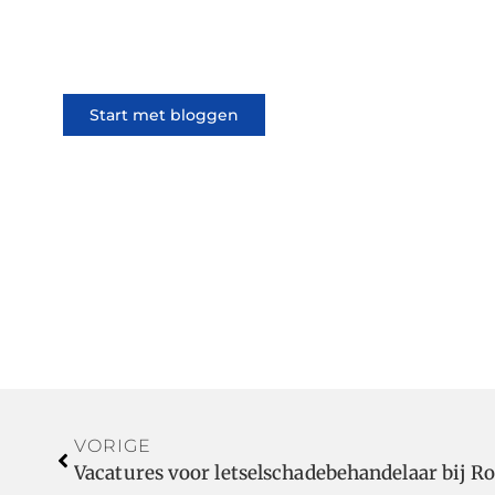
iedereen kan meedoen. Vertel
jouw verhaal of lees dat van
iemand anders.
Start met bloggen
VORIGE
Vacatures voor letselschadebehandelaar bij 