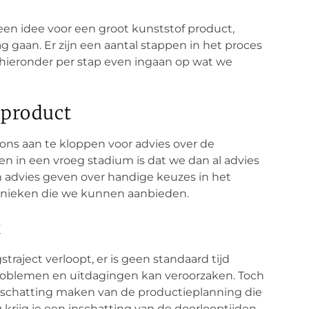
een idee voor een groot kunststof product,
g gaan. Er zijn een aantal stappen in het proces
 hieronder per stap even ingaan op wat we
 product
j ons aan te kloppen voor advies over de
n in een vroeg stadium is dat we dan al advies
advies geven over handige keuzes in het
hnieken die we kunnen aanbieden.
t
traject verloopt, er is geen standaard tijd
problemen en uitdagingen kan veroorzaken. Toch
schatting maken van de productieplanning die
krijg je een inschatting van de doorlooptijden.