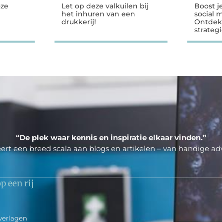
oze
Let op deze valkuilen bij
Boost j
het inhuren van een
social 
drukkerij!
Ontdek
strateg
“De plek waar kennis en inspiratie elkaar vinden.”
ert een breed scala aan blogs en artikelen – van handige adv
p een rij
verlagen