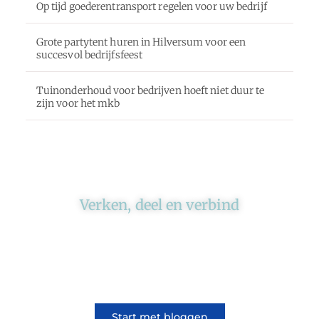
Op tijd goederentransport regelen voor uw bedrijf
Grote partytent huren in Hilversum voor een
succesvol bedrijfsfeest
Tuinonderhoud voor bedrijven hoeft niet duur te
zijn voor het mkb
Verken, deel en verbind
Ons platform brengt schrijvers en lezers
samen. Of het nu gaat om meningen of
lifestyle, iedereen kan meedoen. Vertel jouw
verhaal of lees dat van iemand anders.
Start met bloggen