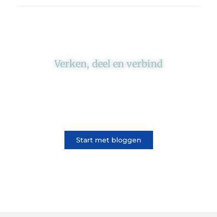
Verken, deel en verbind
Ons platform brengt schrijvers en lezers
samen. Of het nu gaat om meningen of
lifestyle, iedereen kan meedoen. Vertel jouw
verhaal of lees dat van iemand anders.
Start met bloggen