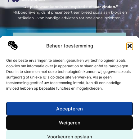
“De plek waar kennis en inspiratie elkaar vinden.”
Mkbbedrijvengids.nl presenteert een breed scala aan blogs en
artikelen – van handige adviezen tot boeiende inzichten.
Neem contact met ons op
Beheer toestemming
Sitelinks
Bericht categorie
Om de beste ervaringen te bieden, gebruiken wij technologieën zoals
Geld verdienen op internet: jouw complete gids om online inkomsten te genereren
cookies om informatie over je apparaat op te slaan en/of te raadplegen.
Door in te stemmen met deze technologieën kunnen wij gegevens zoals
surfgedrag of unieke ID's op deze site verwerken. Als je geen
De best gelezen stukken op een rij
toestemming geeft of uw toestemming intrekt, kan dit een nadelige
Tips voor thuis sporten
invloed hebben op bepaalde functies en mogelijkheden.
5 Hacks voor Effectievere Online Marketing in het MKB
Hoeveel kost een whitepaper?
Accepteren
Kosten van kunststof kozijnen: wat u moet weten
Ontdek de voordelen van een PMU Opleiding bij
Weigeren
SkinQuip
Top
Wat te doen in Wemmel België: Een gids voor de stad
Voorkeuren opslaan