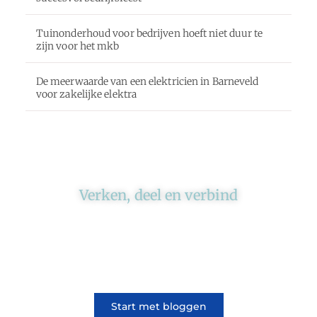
Tuinonderhoud voor bedrijven hoeft niet duur te
zijn voor het mkb
De meerwaarde van een elektricien in Barneveld
voor zakelijke elektra
Verken, deel en verbind
Ons platform brengt schrijvers en lezers
samen. Of het nu gaat om meningen of
lifestyle, iedereen kan meedoen. Vertel jouw
verhaal of lees dat van iemand anders.
Start met bloggen