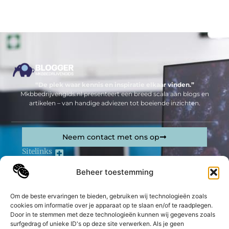
“De plek waar kennis en inspiratie elkaar vinden.”
Mkbbedrijvengids.nl presenteert een breed scala aan blogs en
artikelen – van handige adviezen tot boeiende inzichten.
Neem contact met ons op
Sitelinks
Bericht categorie
Beheer toestemming
Geld verdienen op internet: jouw complete gids om online inkomsten te genereren
Om de beste ervaringen te bieden, gebruiken wij technologieën zoals
De best gelezen stukken op een rij
cookies om informatie over je apparaat op te slaan en/of te raadplegen.
Een professionele slotenmaker uit Nijmegen
Door in te stemmen met deze technologieën kunnen wij gegevens zoals
inschakelen?
surfgedrag of unieke ID's op deze site verwerken. Als je geen