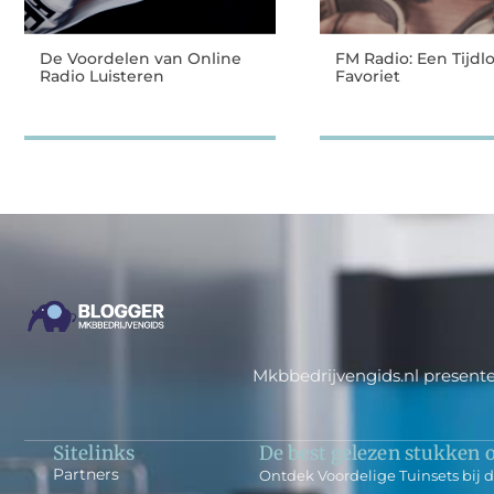
De Voordelen van Online
FM Radio: Een Tijdl
Radio Luisteren
Favoriet
Mkbbedrijvengids.nl presente
Sitelinks
De best gelezen stukken o
Partners
Ontdek Voordelige Tuinsets bij 