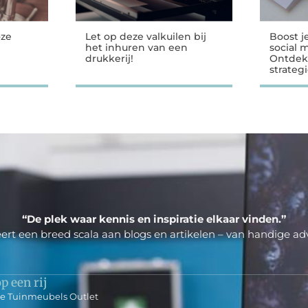
oze
Let op deze valkuilen bij
Boost j
het inhuren van een
social 
drukkerij!
Ontdek
strateg
“De plek waar kennis en inspiratie elkaar vinden.”
ert een breed scala aan blogs en artikelen – van handige adv
p een rij
de Tuinmeubels Outlet