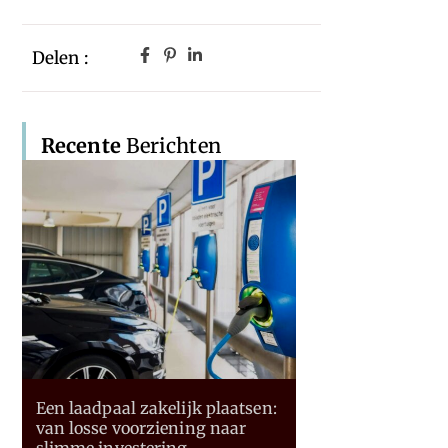
Delen :
Recente
Berichten
Een laadpaal zakelijk plaatsen:
van losse voorziening naar
slimme investering