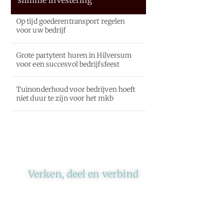
Op tijd goederentransport regelen
voor uw bedrijf
Grote partytent huren in Hilversum
voor een succesvol bedrijfsfeest
Tuinonderhoud voor bedrijven hoeft
niet duur te zijn voor het mkb
Verken, deel en verbind
Ons platform brengt schrijvers
en lezers samen. Of het nu gaat
om meningen of lifestyle,