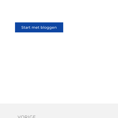
iedereen kan meedoen. Vertel
jouw verhaal of lees dat van
iemand anders.
Start met bloggen
VORIGE