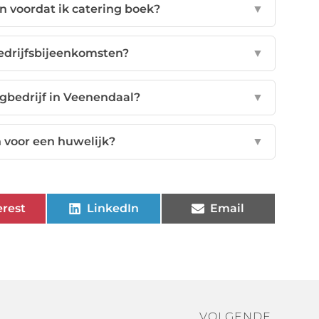
n voordat ik catering boek?
▼
bedrijfsbijeenkomsten?
▼
ngbedrijf in Veenendaal?
▼
 voor een huwelijk?
▼
erest
LinkedIn
Email
VOLGENDE