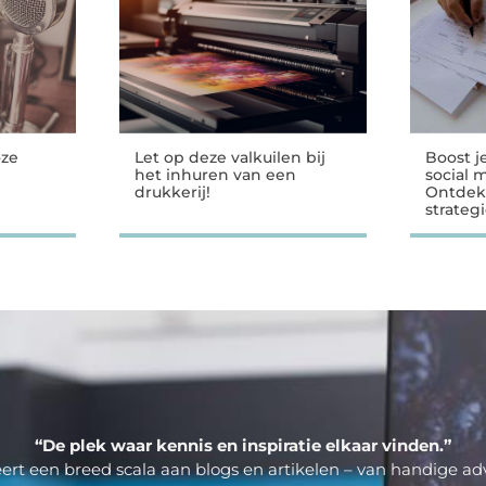
oze
Let op deze valkuilen bij
Boost j
het inhuren van een
social 
drukkerij!
Ontdek
strateg
“De plek waar kennis en inspiratie elkaar vinden.”
ert een breed scala aan blogs en artikelen – van handige adv