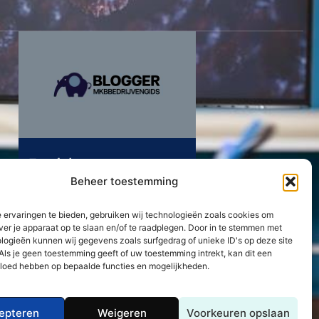
Trend alert: een
telefoonhoesje met koord
Beheer toestemming
Lees Verder »
 ervaringen te bieden, gebruiken wij technologieën zoals cookies om
ver je apparaat op te slaan en/of te raadplegen. Door in te stemmen met
Neem contact met ons op
logieën kunnen wij gegevens zoals surfgedrag of unieke ID's op deze site
Als je geen toestemming geeft of uw toestemming intrekt, kan dit een
vloed hebben op bepaalde functies en mogelijkheden.
epteren
Weigeren
Voorkeuren opslaan