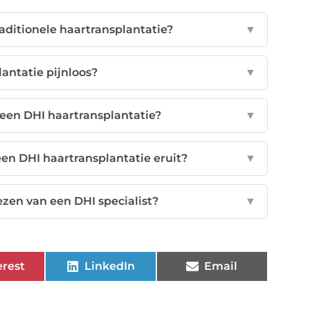
raditionele haartransplantatie?
▼
lantatie pijnloos?
▼
 een DHI haartransplantatie?
▼
 een DHI haartransplantatie eruit?
▼
ezen van een DHI specialist?
▼
erest
LinkedIn
Email