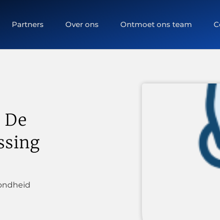
Partners
Over ons
Ontmoet ons team
C
: De
ssing
ondheid