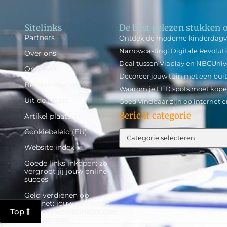
Sitelinks
De best gelezen stukken o
Partners
Ontdek de moderne kinderdagve
Narrowcasting: Digitale Revoluti
Over ons
Deal tussen Viaplay en NBCUnive
Ons team
Decoreer jouw tuin met een buit
Beroemdheden
Waarom je LED spots moet kope
Uit de Media
Goed vindbaar zijn op internet 
Bericht categorie
Artikel plaatsen
Cookiebeleid (EU)
Website index
Goede links inkopen: zo
vergroot jij jouw online
succes
Geld verdienen op
internet: jouw complete
Top
gids om online inkomsten
te genereren