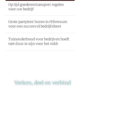
Op tijd goederentransport regelen
voor uw bedrijf
Grote partytent huren in Hilversum
voor een succesvol bedrijfsfeest
Tuinonderhoud voor bedrijven hoeft
niet duur te zijn voor het mkb
Verken, deel en verbind
Ons platform brengt schrijvers
en lezers samen. Of het nu gaat
om meningen of lifestyle,
iedereen kan meedoen. Vertel
jouw verhaal of lees dat van