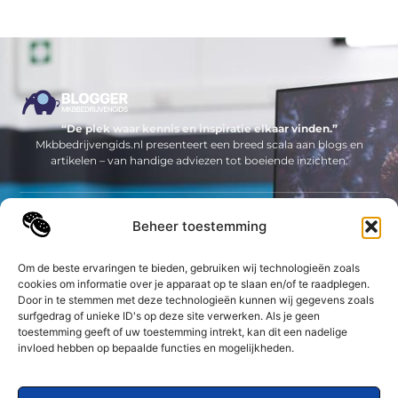
“De plek waar kennis en inspiratie elkaar vinden.”
Mkbbedrijvengids.nl presenteert een breed scala aan blogs en
artikelen – van handige adviezen tot boeiende inzichten.
Neem contact met ons op
Beheer toestemming
Sitelinks
Om de beste ervaringen te bieden, gebruiken wij technologieën zoals
Bericht categorie
cookies om informatie over je apparaat op te slaan en/of te raadplegen.
Geld verdienen op internet: jouw complete gids om online inkomsten te genereren
Door in te stemmen met deze technologieën kunnen wij gegevens zoals
surfgedrag of unieke ID's op deze site verwerken. Als je geen
toestemming geeft of uw toestemming intrekt, kan dit een nadelige
De best gelezen stukken op een rij
invloed hebben op bepaalde functies en mogelijkheden.
Maak kennis met Happibox!
Op tijd goederentransport regelen voor uw bedrijf