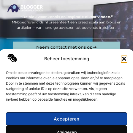
“De plek waar kennis en inspiratie elkaar vinden.”
Mkbbedrijvengids.nl presenteert een breed scala aan blogs en
artikelen – van handige adviezen tot boeiende inzichten.
Neem contact met ons op
Sitelinks
Beheer toestemming
Bericht categorie
Geld verdienen op internet: jouw complete gids om online inkomsten te genereren
Om de beste ervaringen te bieden, gebruiken wij technologieën zoals
cookies om informatie over je apparaat op te slaan en/of te raadplegen.
Door in te stemmen met deze technologieën kunnen wij gegevens zoals
De best gelezen stukken op een rij
surfgedrag of unieke ID's op deze site verwerken. Als je geen
Alles wat je moet weten over scooter rijlessen
toestemming geeft of uw toestemming intrekt, kan dit een nadelige
Onvergetelijke Wedstrijden: Voetbalreizen
invloed hebben op bepaalde functies en mogelijkheden.
Hoe digitalisering de klantrelatie verbetert
Regelmatig onderhoud van airco’s en warmtepompen:
Accepteren
waarom het belangrijk is
Oefening baart kunst
Weigeren