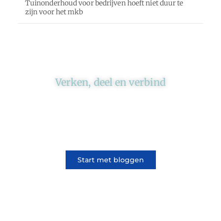
Tuinonderhoud voor bedrijven hoeft niet duur te
zijn voor het mkb
Verken, deel en verbind
Ons platform brengt schrijvers en lezers
samen. Of het nu gaat om meningen of
lifestyle, iedereen kan meedoen. Vertel jouw
verhaal of lees dat van iemand anders.
Start met bloggen