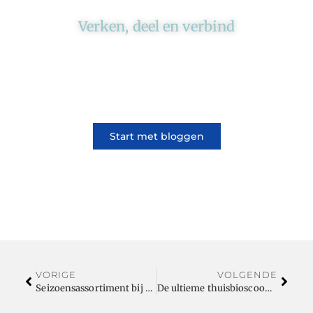
Verken, deel en verbind
Ons platform brengt schrijvers en lezers
samen. Of het nu gaat om meningen of
lifestyle, iedereen kan meedoen. Vertel jouw
verhaal of lees dat van iemand anders.
Start met bloggen
VORIGE
VOLGENDE
Seizoensassortiment bij de Ijssalon en grondstoffenleverancier
De ultieme thuisbioscoop: zo maak je hem compleet