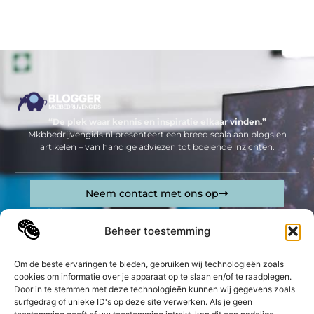
“De plek waar kennis en inspiratie elkaar vinden.”
Mkbbedrijvengids.nl presenteert een breed scala aan blogs en
artikelen – van handige adviezen tot boeiende inzichten.
Neem contact met ons op
Sitelinks
Beheer toestemming
Bericht categorie
Geld verdienen op internet: jouw complete gids om online inkomsten te genereren
Om de beste ervaringen te bieden, gebruiken wij technologieën zoals
cookies om informatie over je apparaat op te slaan en/of te raadplegen.
De best gelezen stukken op een rij
Door in te stemmen met deze technologieën kunnen wij gegevens zoals
Direct hulp bij slotproblemen
surfgedrag of unieke ID's op deze site verwerken. Als je geen