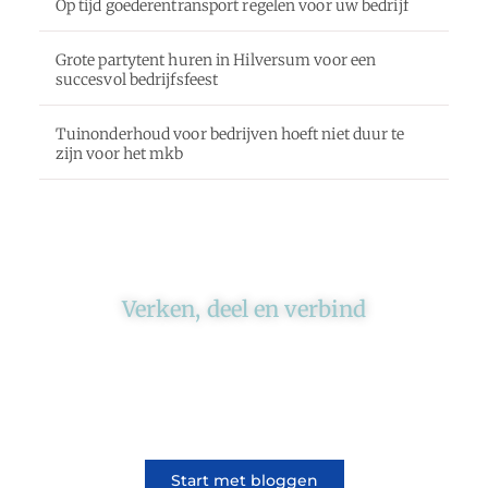
Op tijd goederentransport regelen voor uw bedrijf
Grote partytent huren in Hilversum voor een
succesvol bedrijfsfeest
Tuinonderhoud voor bedrijven hoeft niet duur te
zijn voor het mkb
Verken, deel en verbind
Ons platform brengt schrijvers en lezers
samen. Of het nu gaat om meningen of
lifestyle, iedereen kan meedoen. Vertel jouw
verhaal of lees dat van iemand anders.
Start met bloggen