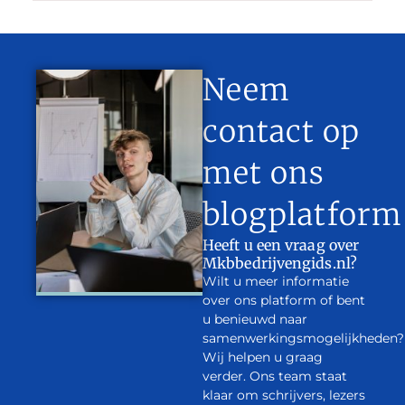
Neem
contact op
met ons
blogplatform
Heeft u een vraag over
Mkbbedrijvengids.nl?
Wilt u meer informatie
over ons platform of bent
u benieuwd naar
samenwerkingsmogelijkheden?
Wij helpen u graag
verder. Ons team staat
klaar om schrijvers, lezers