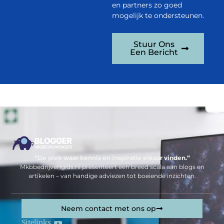
en partners zo goed
mogelijk te ondersteunen.
Stuur Ons
Een Bericht
“De plek waar kennis en inspiratie elkaar vinden.”
Mkbbedrijvengids.nl presenteert een breed scala aan blogs en
artikelen – van handige adviezen tot boeiende inzichten.
Neem contact met ons op
Sitelinks