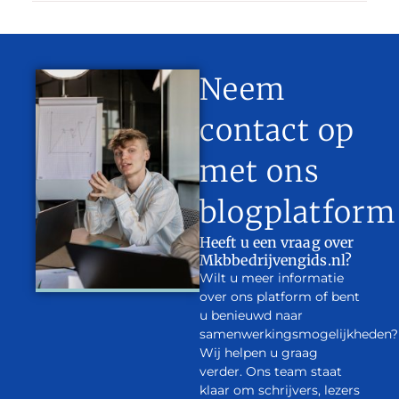
Neem
contact op
met ons
blogplatform
Heeft u een vraag over
Mkbbedrijvengids.nl?
Wilt u meer informatie
over ons platform of bent
u benieuwd naar
samenwerkingsmogelijkheden?
Wij helpen u graag
verder. Ons team staat
klaar om schrijvers, lezers