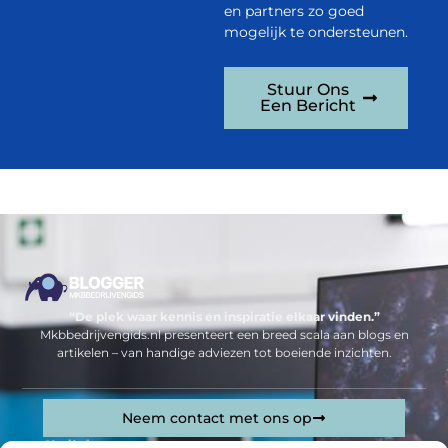
en partners zo goed
mogelijk te ondersteunen.
Stuur Ons
Een Bericht
“De plek waar kennis en inspiratie elkaar vinden.”
Mkbbedrijvengids.nl presenteert een breed scala aan blogs en
artikelen – van handige adviezen tot boeiende inzichten.
Neem contact met ons op
Sitelinks