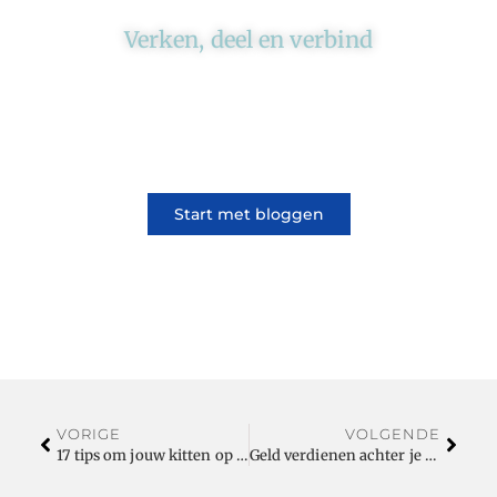
Verken, deel en verbind
Ons platform brengt schrijvers en lezers
samen. Of het nu gaat om meningen of
lifestyle, iedereen kan meedoen. Vertel jouw
verhaal of lees dat van iemand anders.
Start met bloggen
VORIGE
VOLGENDE
17 tips om jouw kitten op te voeden tot een volwassen kat!
Geld verdienen achter je laptop