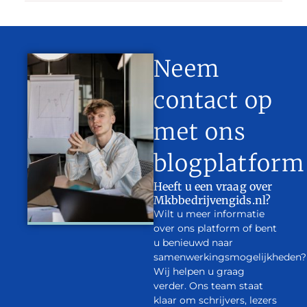
Neem
contact op
met ons
blogplatform
Heeft u een vraag over
Mkbbedrijvengids.nl?
Wilt u meer informatie
over ons platform of bent
u benieuwd naar
samenwerkingsmogelijkheden?
Wij helpen u graag
verder. Ons team staat
klaar om schrijvers, lezers