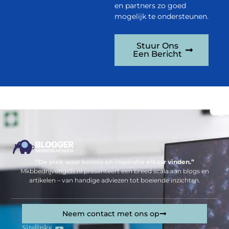
en partners zo goed
mogelijk te ondersteunen.
Stuur Ons
Een Bericht
“De plek waar kennis en inspiratie elkaar vinden.”
Mkbbedrijvengids.nl presenteert een breed scala aan blogs en
artikelen – van handige adviezen tot boeiende inzichten.
Neem contact met ons op
Sitelinks