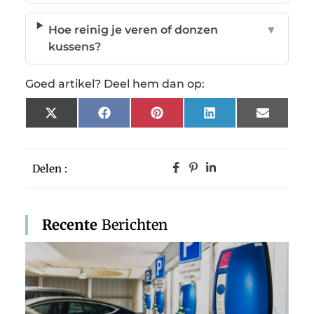
Hoe reinig je veren of donzen
▼
kussens?
Goed artikel? Deel hem dan op:
X
Facebook
Pinterest
LinkedIn
Email
(Twitter)
Delen :
Recente
Berichten