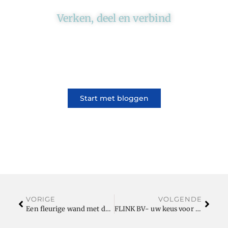
Verken, deel en verbind
Ons platform brengt schrijvers en lezers
samen. Of het nu gaat om meningen of
lifestyle, iedereen kan meedoen. Vertel jouw
verhaal of lees dat van iemand anders.
Start met bloggen
VORIGE
VOLGENDE
Een fleurige wand met de kunststof Wandmat Rome junglestyle
FLINK BV- uw keus voor gevelbouw- omdat de buitenkant telt!